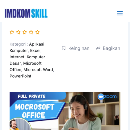
Lewati
ke
konten
Kategori :
Aplikasi
Keinginan
Bagikan
Komputer
,
Excel
,
Internet
,
Komputer
Dasar
,
Microsoft
Office
,
Microsoft Word
,
PowerPoint