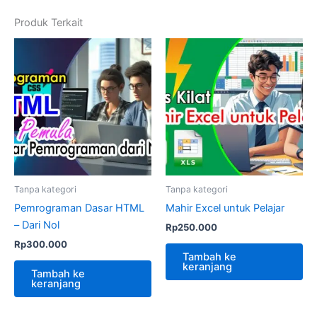
Produk Terkait
Tanpa kategori
Tanpa kategori
Pemrograman Dasar HTML
Mahir Excel untuk Pelajar
– Dari Nol
Rp
250.000
Rp
300.000
Tambah ke
keranjang
Tambah ke
keranjang