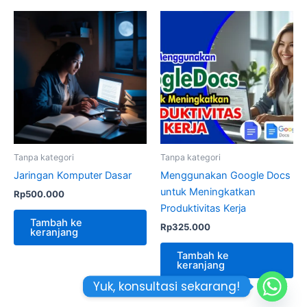
Tanpa kategori
Tanpa kategori
Jaringan Komputer Dasar
Menggunakan Google Docs
untuk Meningkatkan
Rp
500.000
Produktivitas Kerja
Tambah ke
Rp
325.000
keranjang
Tambah ke
keranjang
Yuk, konsultasi sekarang!